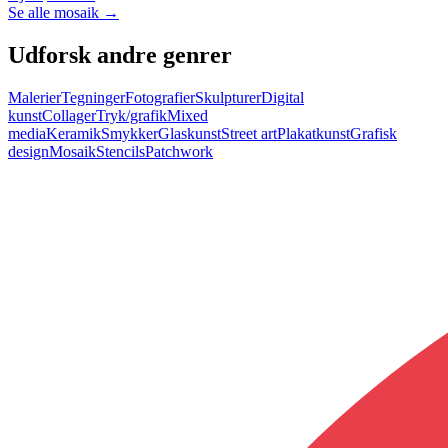
Se alle
mosaik
→
Udforsk andre genrer
Malerier
Tegninger
Fotografier
Skulpturer
Digital
kunst
Collager
Tryk/grafik
Mixed
media
Keramik
Smykker
Glaskunst
Street art
Plakatkunst
Grafisk
design
Mosaik
Stencils
Patchwork