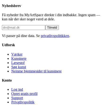
Nyhedsbrev
Få nyheder fra MyArtSpace direkte i din indbakke. Ingen spam —
kun når der sker noget værd at dele.
Tilmeld
Vi passer på dine data. Se
privatlivspolitikken
.
Udforsk
Værker
Kunstnere
Læsestof
Søg kunst
Nemme hjemmesider til kunstnere
Konto
Log ind
Opret gratis profil
Support
Privatlivspolitik