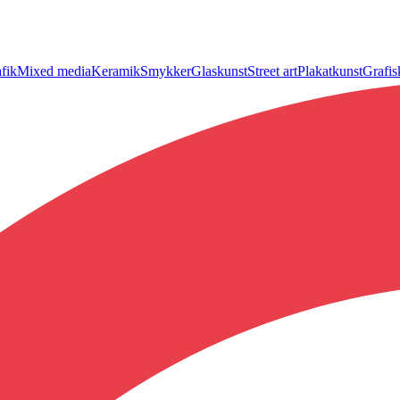
fik
Mixed media
Keramik
Smykker
Glaskunst
Street art
Plakatkunst
Grafis