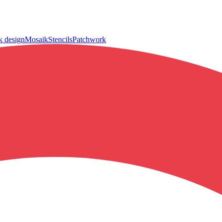
k design
Mosaik
Stencils
Patchwork