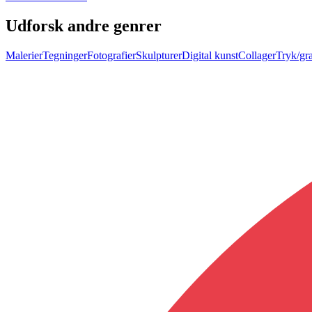
Udforsk andre genrer
Malerier
Tegninger
Fotografier
Skulpturer
Digital kunst
Collager
Tryk/gra