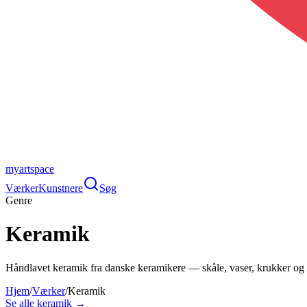
myartspace
Værker
Kunstnere
Søg
Genre
Keramik
Håndlavet keramik fra danske keramikere — skåle, vaser, krukker og sk
Hjem
/
Værker
/
Keramik
Se alle
keramik
→