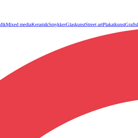
fik
Mixed media
Keramik
Smykker
Glaskunst
Street art
Plakatkunst
Grafis