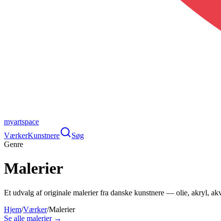
myartspace
Værker
Kunstnere
Søg
Genre
Malerier
Et udvalg af originale malerier fra danske kunstnere — olie, akryl, akva
Hjem
/
Værker
/
Malerier
Se alle
malerier
→