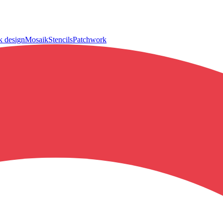
k design
Mosaik
Stencils
Patchwork