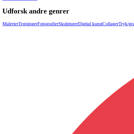
Udforsk andre genrer
Malerier
Tegninger
Fotografier
Skulpturer
Digital kunst
Collager
Tryk/gra