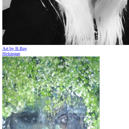
Art by B.Bay
Helsingør