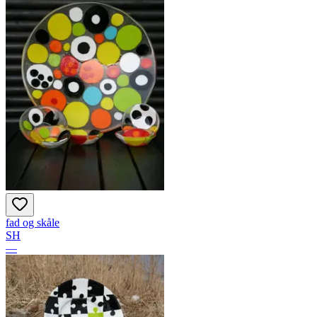
fad og skåle
SH
—