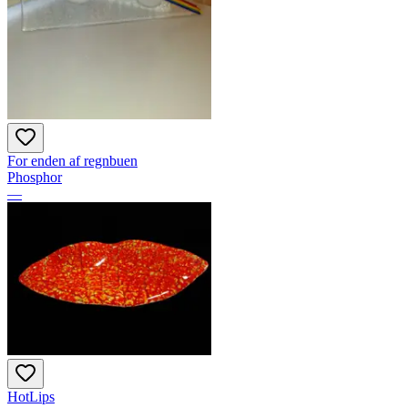
For enden af regnbuen
Phosphor
—
HotLips