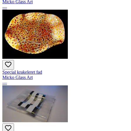
Micko Glass Art
—
Special krakeleret fad
Micko Glass Art
—