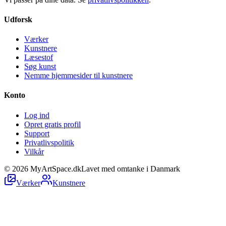
Udforsk
Værker
Kunstnere
Læsestof
Søg kunst
Nemme hjemmesider til kunstnere
Konto
Log ind
Opret gratis profil
Support
Privatlivspolitik
Vilkår
©
2026
MyArtSpace.dk
Lavet med omtanke i Danmark
Værker
Kunstnere