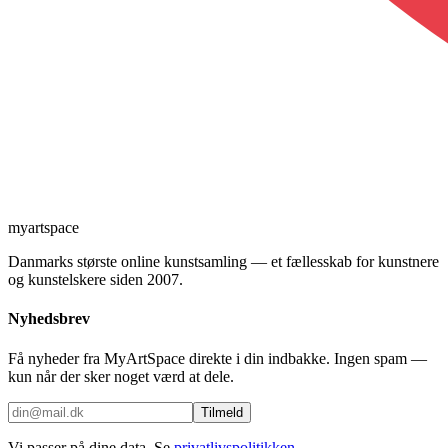
myartspace
Danmarks største online kunstsamling — et fællesskab for kunstnere
og kunstelskere siden 2007.
Nyhedsbrev
Få nyheder fra MyArtSpace direkte i din indbakke. Ingen spam —
kun når der sker noget værd at dele.
Tilmeld
Vi passer på dine data. Se
privatlivspolitikken
.