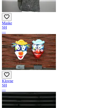
Maske
SH
—
Klovne
SH
—