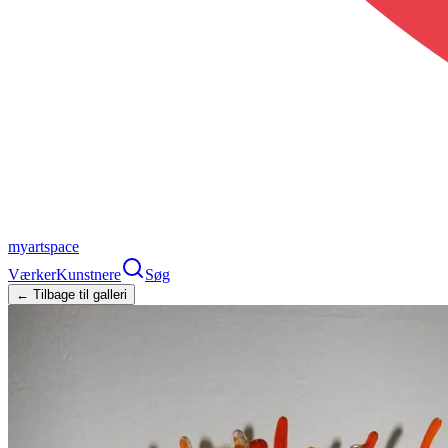
myartspace
Værker
Kunstnere
Søg
← Tilbage til galleri