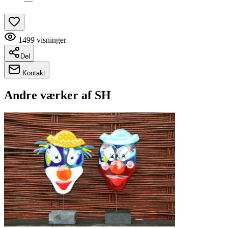
—
1499
visninger
Del
Kontakt
Andre værker af
SH