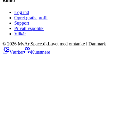
Konto
Log ind
Opret gratis profil
Support
Privatlivspolitik
Vilkår
©
2026
MyArtSpace.dk
Lavet med omtanke i Danmark
Værker
Kunstnere