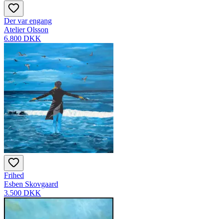
Der var engang
Atelier Olsson
6.800 DKK
Frihed
Esben Skovgaard
3.500 DKK