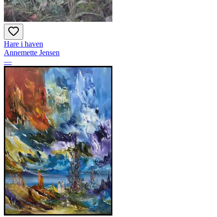
Hare i haven
Annemette Jensen
—