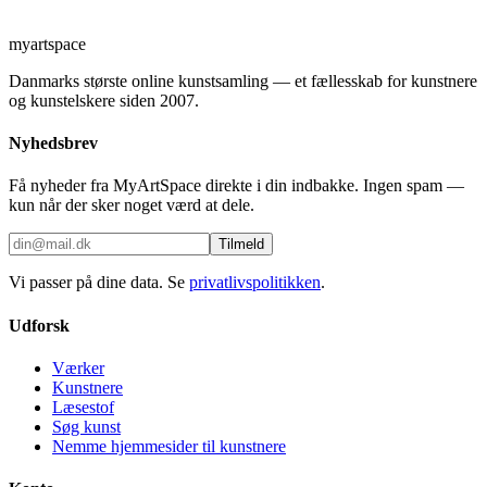
myartspace
Danmarks største online kunstsamling — et fællesskab for kunstnere
og kunstelskere siden 2007.
Nyhedsbrev
Få nyheder fra MyArtSpace direkte i din indbakke. Ingen spam —
kun når der sker noget værd at dele.
Tilmeld
Vi passer på dine data. Se
privatlivspolitikken
.
Udforsk
Værker
Kunstnere
Læsestof
Søg kunst
Nemme hjemmesider til kunstnere