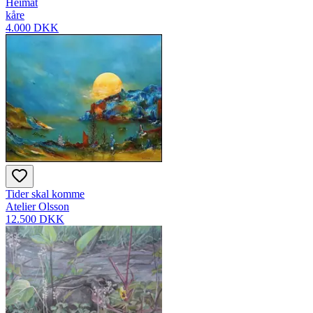
Heimat
kåre
4.000 DKK
Tider skal komme
Atelier Olsson
12.500 DKK