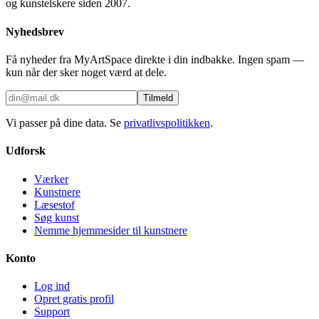
og kunstelskere siden 2007.
Nyhedsbrev
Få nyheder fra MyArtSpace direkte i din indbakke. Ingen spam —
kun når der sker noget værd at dele.
Tilmeld
Vi passer på dine data. Se
privatlivspolitikken
.
Udforsk
Værker
Kunstnere
Læsestof
Søg kunst
Nemme hjemmesider til kunstnere
Konto
Log ind
Opret gratis profil
Support