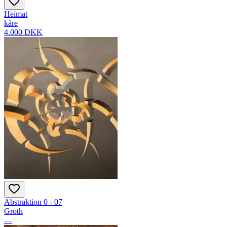
Heimat
kåre
4.000 DKK
Abstraktion 0 - 07
Groth
—