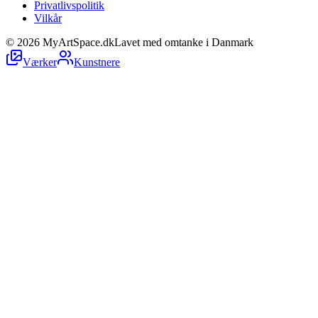
Privatlivspolitik
Vilkår
©
2026
MyArtSpace.dk
Lavet med omtanke i Danmark
Værker
Kunstnere