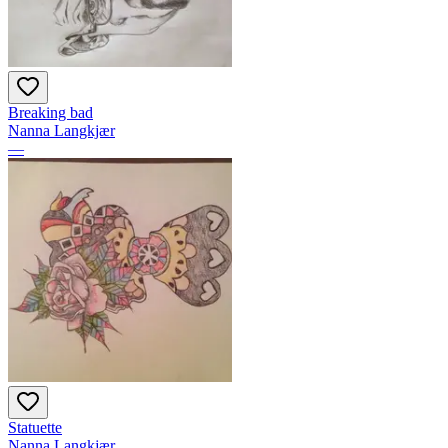
Breaking bad
Nanna Langkjær
—
Statuette
Nanna Langkjær