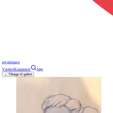
myartspace
Værker
Kunstnere
Søg
← Tilbage til galleri