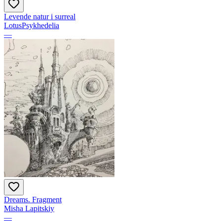
Levende natur i surreal
LotusPsykhedelia
—
Dreams. Fragment
Misha Lapitskiy
—