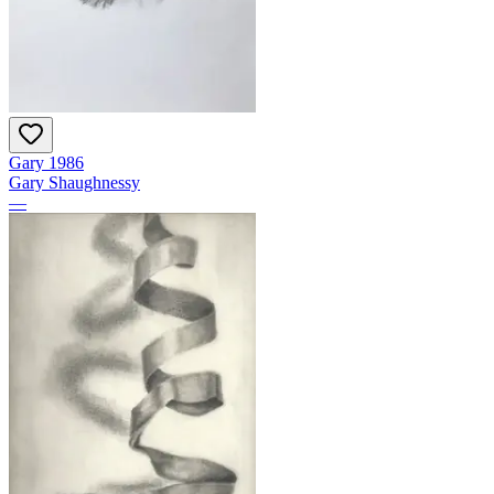
Gary 1986
Gary Shaughnessy
—