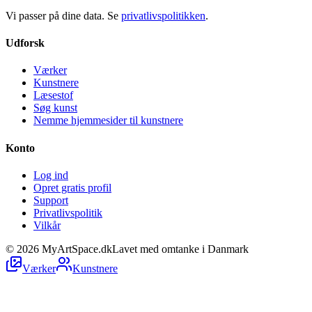
Vi passer på dine data. Se
privatlivspolitikken
.
Udforsk
Værker
Kunstnere
Læsestof
Søg kunst
Nemme hjemmesider til kunstnere
Konto
Log ind
Opret gratis profil
Support
Privatlivspolitik
Vilkår
©
2026
MyArtSpace.dk
Lavet med omtanke i Danmark
Værker
Kunstnere