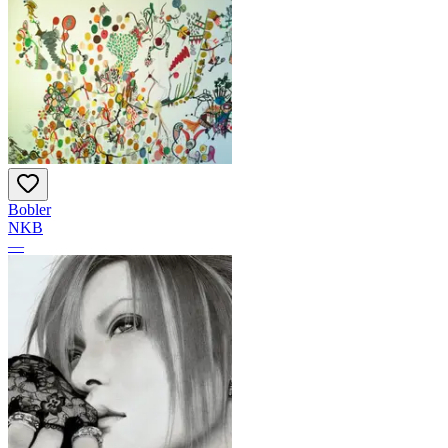
Bobler
NKB
—