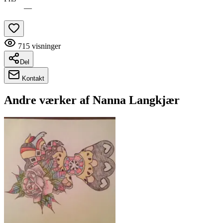
—
715
visninger
Del
Kontakt
Andre værker af
Nanna Langkjær