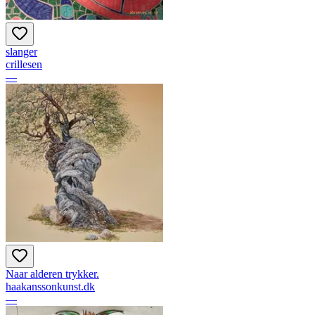
slanger
crillesen
—
Naar alderen trykker.
haakanssonkunst.dk
—