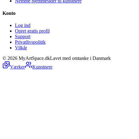
Nemme hjemmesider til kunstnere
Konto
Log ind
Opret gratis profil
Support
Privatlivspolitik
Vilkår
©
2026
MyArtSpace.dk
Lavet med omtanke i Danmark
Værker
Kunstnere