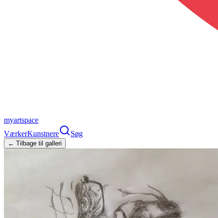
myartspace
Værker
Kunstnere
Søg
← Tilbage til galleri