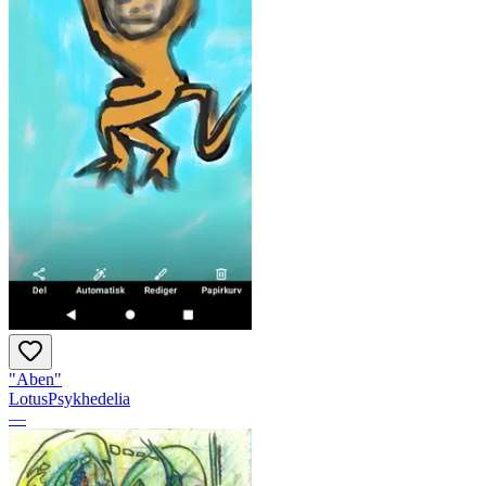
"Aben"
LotusPsykhedelia
—