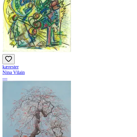
kærester
Nina Vilain
—