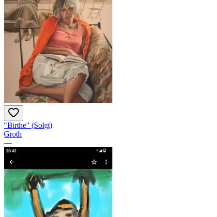
"Birthe" (Solgt)
Groth
—