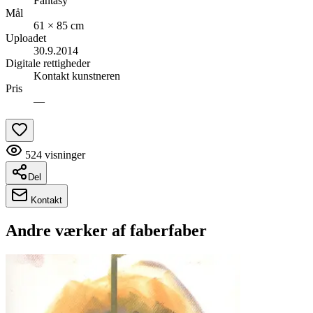
Fantasy
Mål
61 × 85 cm
Uploadet
30.9.2014
Digitale rettigheder
Kontakt kunstneren
Pris
—
524
visninger
Del
Kontakt
Andre værker af
faberfaber