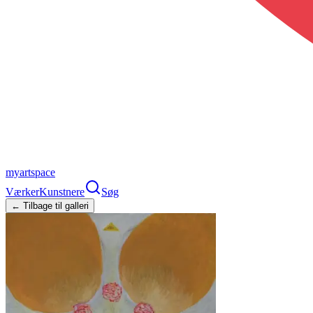
myartspace
Værker
Kunstnere
Søg
← Tilbage til galleri