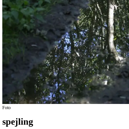
Foto
spejling