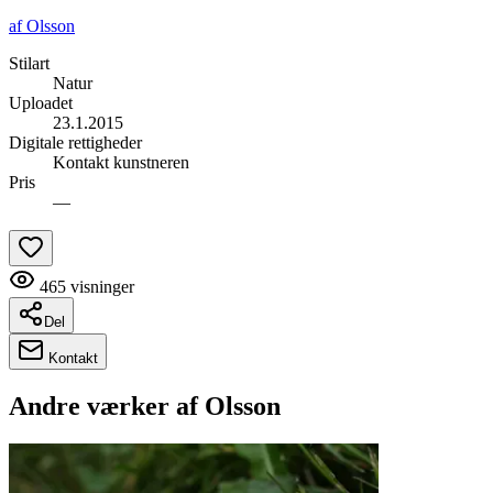
af
Olsson
Stilart
Natur
Uploadet
23.1.2015
Digitale rettigheder
Kontakt kunstneren
Pris
—
465
visninger
Del
Kontakt
Andre værker af
Olsson