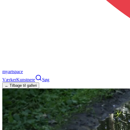
myartspace
Værker
Kunstnere
Søg
← Tilbage til galleri