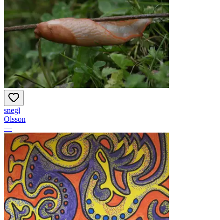
snegl
Olsson
—