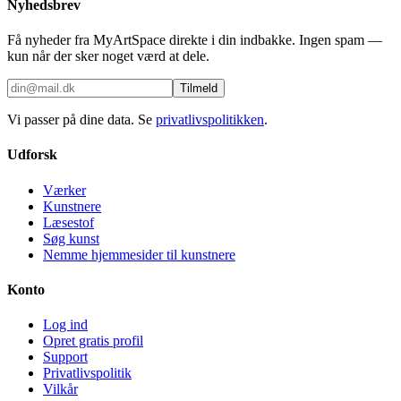
Nyhedsbrev
Få nyheder fra MyArtSpace direkte i din indbakke. Ingen spam —
kun når der sker noget værd at dele.
Tilmeld
Vi passer på dine data. Se
privatlivspolitikken
.
Udforsk
Værker
Kunstnere
Læsestof
Søg kunst
Nemme hjemmesider til kunstnere
Konto
Log ind
Opret gratis profil
Support
Privatlivspolitik
Vilkår