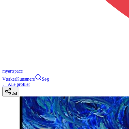
myartspace
Værker
Kunstnere
Søg
← Alle profiler
Del