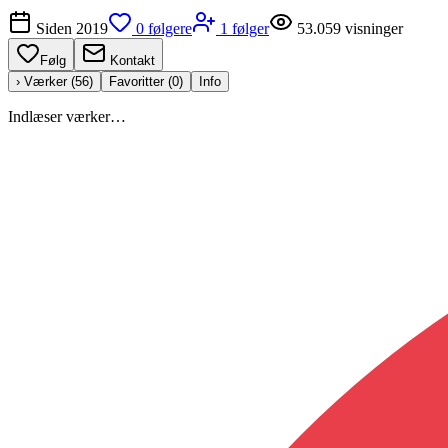
Siden
2019
0
følgere
1
følger
53.059
visninger
Følg
Kontakt
› Værker (
56
)
Favoritter (
0
)
Info
Indlæser værker…