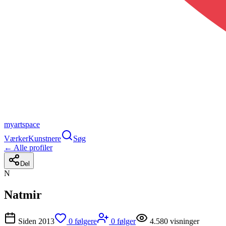
myartspace
Værker
Kunstnere
Søg
← Alle profiler
Del
N
Natmir
Siden
2013
0
følgere
0
følger
4.580
visninger