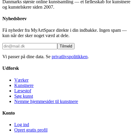
Danmarks største online kunstsamling — et fællesskab for kunstnere
og kunstelskere siden 2007.
Nyhedsbrev
Få nyheder fra MyArtSpace direkte i din indbakke. Ingen spam —
kun når der sker noget værd at dele.
Tilmeld
Vi passer på dine data. Se
privatlivspolitikken
.
Udforsk
Værker
Kunstnere
Læsestof
Søg kunst
Nemme hjemmesider til kunstnere
Konto
Log ind
Opret gratis profil