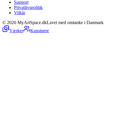
Support
Privatlivspolitik
Vilkår
©
2026
MyArtSpace.dk
Lavet med omtanke i Danmark
Værker
Kunstnere