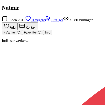
Natmir
Siden
2013
0
følgere
0
følger
4.580
visninger
Følg
Kontakt
› Værker (
0
)
Favoritter (
0
)
Info
Indlæser værker…