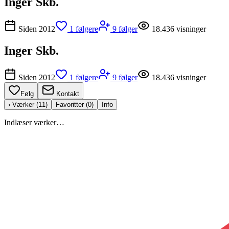
Inger Skb.
Siden
2012
1
følgere
9
følger
18.436
visninger
Inger Skb.
Siden
2012
1
følgere
9
følger
18.436
visninger
Følg
Kontakt
› Værker (
11
)
Favoritter (
0
)
Info
Indlæser værker…