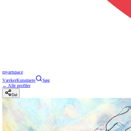
myartspace
Værker
Kunstnere
Søg
← Alle profiler
Del