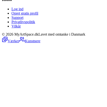
Log ind
Opret gratis profil
Support
Privatlivspolitik
Vilkår
©
2026
MyArtSpace.dk
Lavet med omtanke i Danmark
Værker
Kunstnere