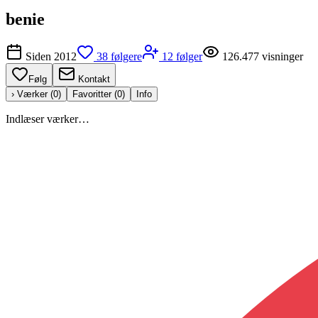
benie
Siden
2012
38
følgere
12
følger
126.477
visninger
Følg
Kontakt
› Værker (
0
)
Favoritter (
0
)
Info
Indlæser værker…