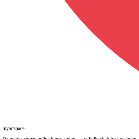
myartspace
Danmarks største online kunstsamling — et fællesskab for kunstnere