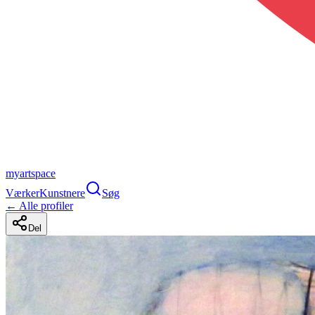
myartspace
Værker
Kunstnere
Søg
← Alle profiler
Del