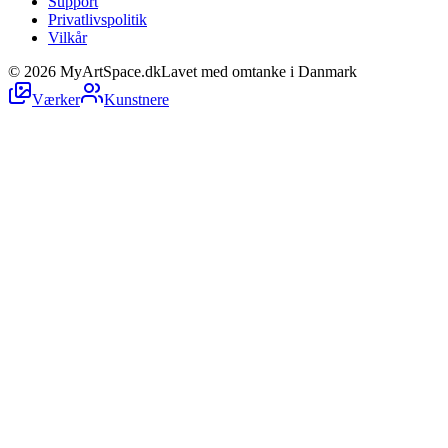
Support
Privatlivspolitik
Vilkår
©
2026
MyArtSpace.dk
Lavet med omtanke i Danmark
Værker
Kunstnere