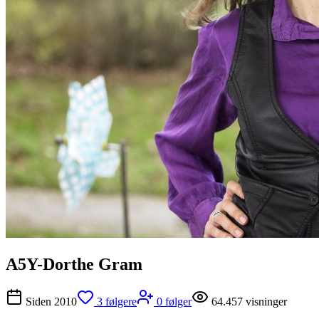
A5Y-Dorthe Gram
Siden
2010
3
følgere
0
følger
64.457
visninger