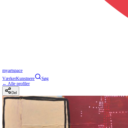
myartspace
Værker
Kunstnere
Søg
← Alle profiler
Del