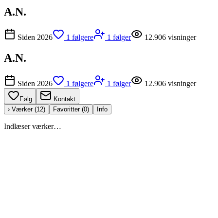
A.N.
Siden
2026
1
følgere
1
følger
12.906
visninger
A.N.
Siden
2026
1
følgere
1
følger
12.906
visninger
Følg
Kontakt
› Værker (
12
)
Favoritter (
0
)
Info
Indlæser værker…