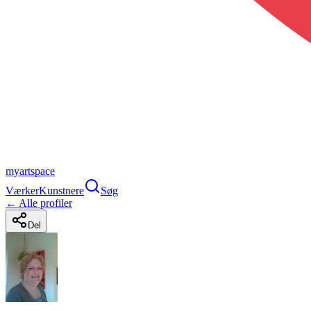
myartspace
Værker
Kunstnere
Søg
← Alle profiler
Del