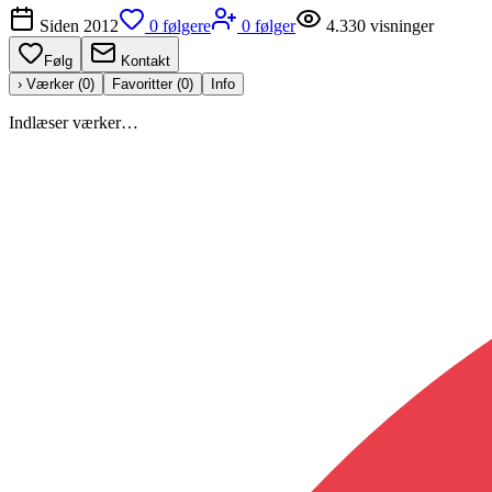
Siden
2012
0
følgere
0
følger
4.330
visninger
Følg
Kontakt
› Værker (
0
)
Favoritter (
0
)
Info
Indlæser værker…