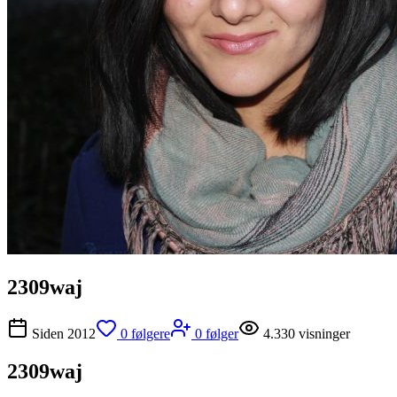
2309waj
Siden
2012
0
følgere
0
følger
4.330
visninger
2309waj