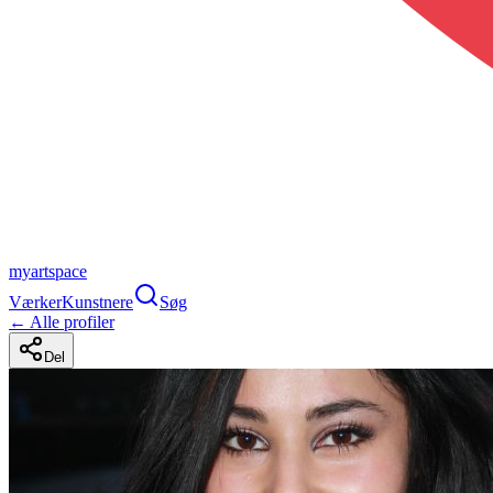
myartspace
Værker
Kunstnere
Søg
← Alle profiler
Del