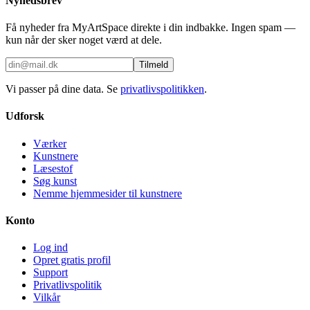
Nyhedsbrev
Få nyheder fra MyArtSpace direkte i din indbakke. Ingen spam —
kun når der sker noget værd at dele.
Tilmeld
Vi passer på dine data. Se
privatlivspolitikken
.
Udforsk
Værker
Kunstnere
Læsestof
Søg kunst
Nemme hjemmesider til kunstnere
Konto
Log ind
Opret gratis profil
Support
Privatlivspolitik
Vilkår