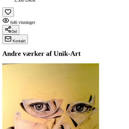
3.500 DKK
646
visninger
Del
Kontakt
Andre værker af
Unik-Art