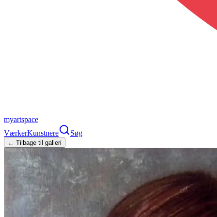
myartspace
Værker
Kunstnere
Søg
← Tilbage til galleri