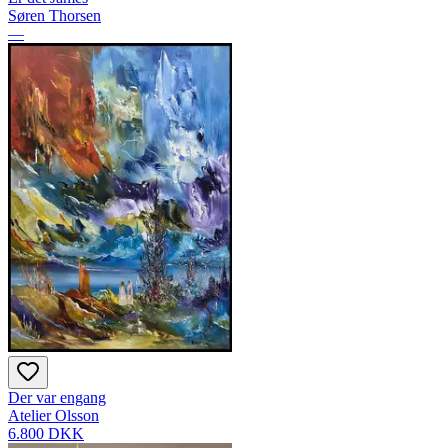
Søren Thorsen
—
Der var engang
Atelier Olsson
6.800 DKK