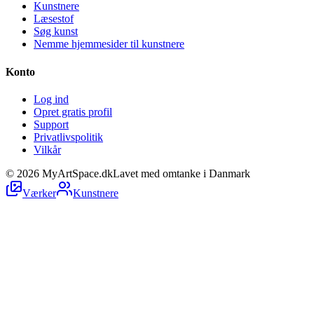
Kunstnere
Læsestof
Søg kunst
Nemme hjemmesider til kunstnere
Konto
Log ind
Opret gratis profil
Support
Privatlivspolitik
Vilkår
©
2026
MyArtSpace.dk
Lavet med omtanke i Danmark
Værker
Kunstnere