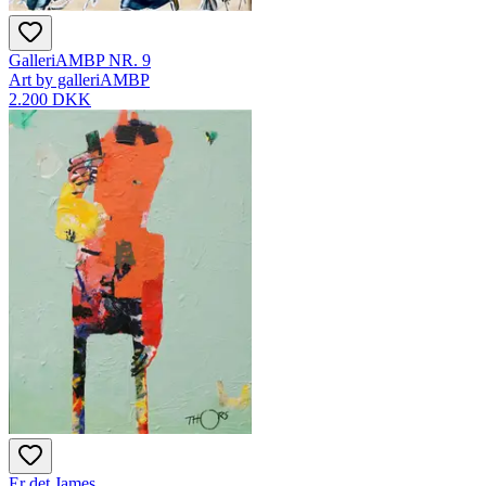
GalleriAMBP NR. 9
Art by galleriAMBP
2.200 DKK
Er det James