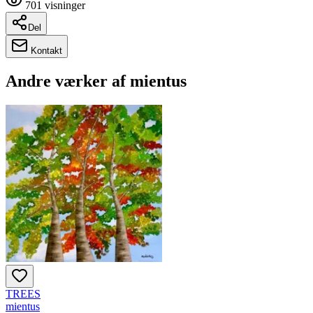
701
visninger
Del
Kontakt
Andre værker af
mientus
TREES
mientus