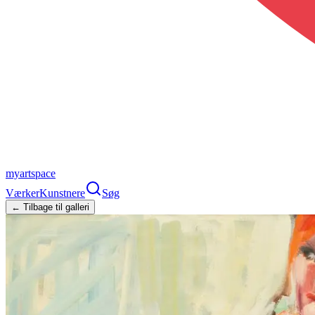
myartspace
Værker
Kunstnere
Søg
← Tilbage til galleri