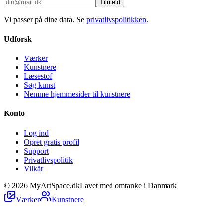
Tilmeld
Vi passer på dine data. Se
privatlivspolitikken
.
Udforsk
Værker
Kunstnere
Læsestof
Søg kunst
Nemme hjemmesider til kunstnere
Konto
Log ind
Opret gratis profil
Support
Privatlivspolitik
Vilkår
©
2026
MyArtSpace.dk
Lavet med omtanke i Danmark
Værker
Kunstnere