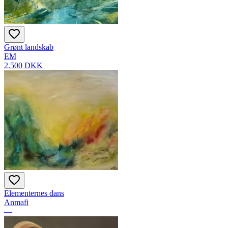
Grønt landskab
EM
2.500 DKK
Elementernes dans
Anmafi
—