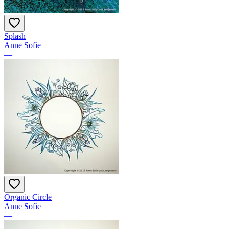
Splash
Anne Sofie
—
Organic Circle
Anne Sofie
—