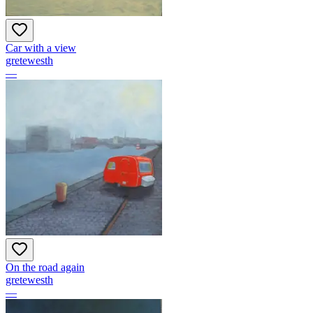
Car with a view
gretewesth
—
On the road again
gretewesth
—