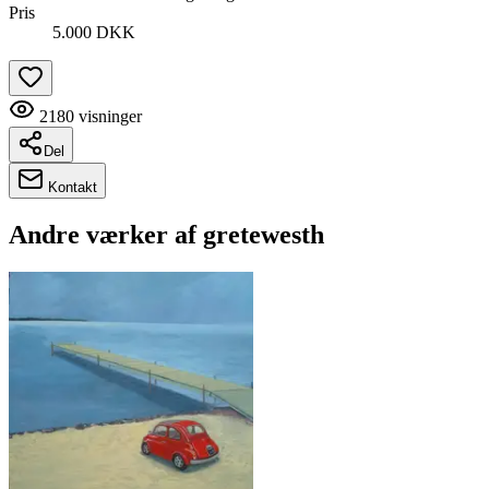
Pris
5.000 DKK
2180
visninger
Del
Kontakt
Andre værker af
gretewesth