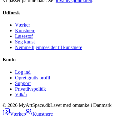
Vi passer på dine data. Se
privatlivspolitikken
.
Udforsk
Værker
Kunstnere
Læsestof
Søg kunst
Nemme hjemmesider til kunstnere
Konto
Log ind
Opret gratis profil
Support
Privatlivspolitik
Vilkår
©
2026
MyArtSpace.dk
Lavet med omtanke i Danmark
Værker
Kunstnere