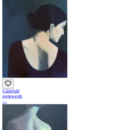
Gådefuld
gretewesth
—