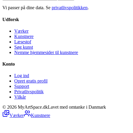
Vi passer på dine data. Se
privatlivspolitikken
.
Udforsk
Værker
Kunstnere
Læsestof
Søg kunst
Nemme hjemmesider til kunstnere
Konto
Log ind
Opret gratis profil
Support
Privatlivspolitik
Vilkår
©
2026
MyArtSpace.dk
Lavet med omtanke i Danmark
Værker
Kunstnere