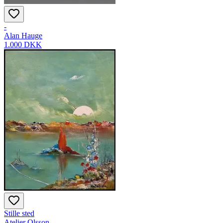
-
Alan Hauge
1.000 DKK
Stille sted
Atelier Olsson