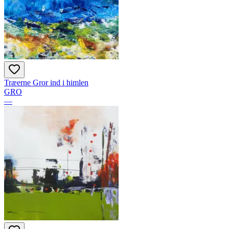
Træerne Gror ind i himlen
GRO
—