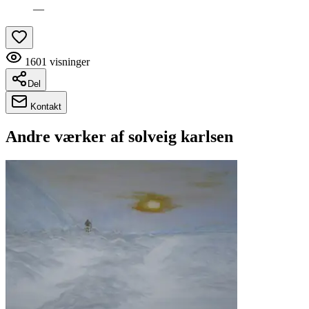
—
1601
visninger
Del
Kontakt
Andre værker af
solveig karlsen