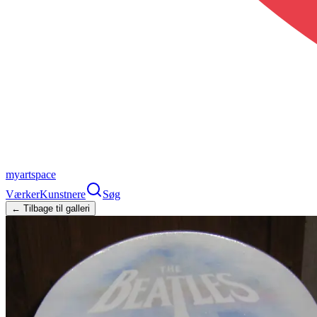
myartspace
Værker
Kunstnere
Søg
← Tilbage til galleri