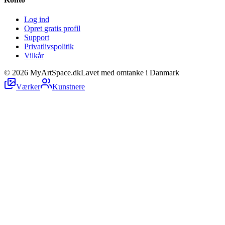
Log ind
Opret gratis profil
Support
Privatlivspolitik
Vilkår
©
2026
MyArtSpace.dk
Lavet med omtanke i Danmark
Værker
Kunstnere