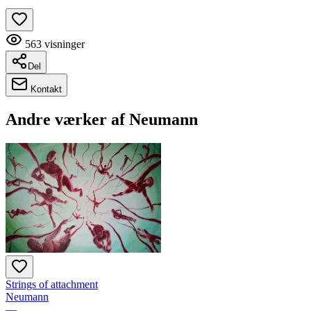
563
visninger
Del
Kontakt
Andre værker af
Neumann
Strings of attachment
Neumann
—