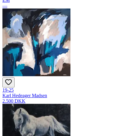
EM
—
19-25
Karl Hedeager Madsen
2.500 DKK