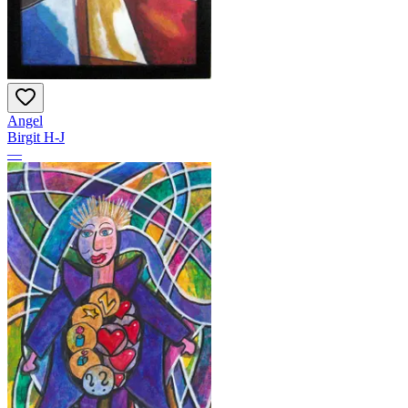
Angel
Birgit H-J
—