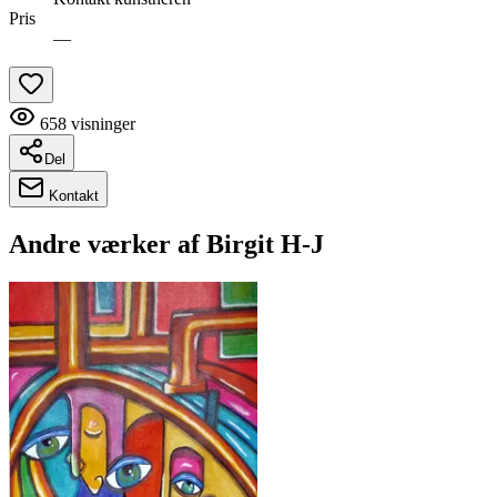
Pris
—
658
visninger
Del
Kontakt
Andre værker af
Birgit H-J