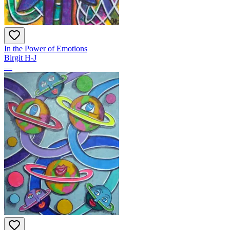
In the Power of Emotions
Birgit H-J
—