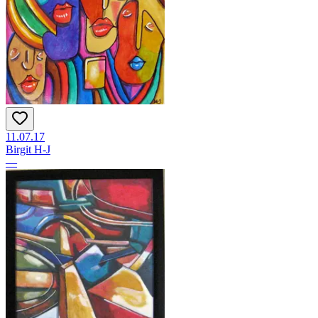
11.07.17
Birgit H-J
—