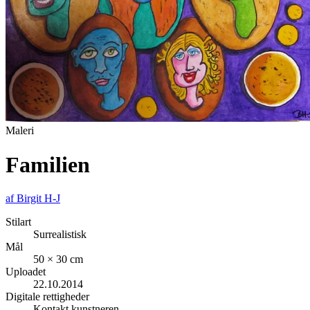
Maleri
Familien
af
Birgit H-J
Stilart
Surrealistisk
Mål
50 × 30 cm
Uploadet
22.10.2014
Digitale rettigheder
Kontakt kunstneren