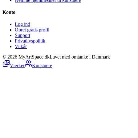
Nemme hjemmesider til kunstnere
Konto
Log ind
Opret gratis profil
Support
Privatlivspolitik
Vilkår
©
2026
MyArtSpace.dk
Lavet med omtanke i Danmark
Værker
Kunstnere