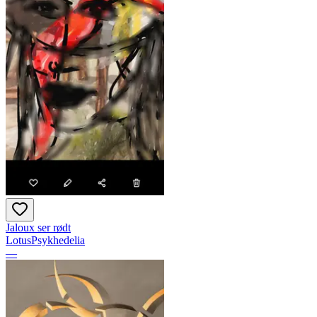
Jaloux ser rødt
LotusPsykhedelia
—