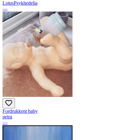
LotusPsykhedelia
—
Fordrukkent baby
petra
—