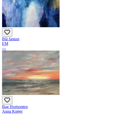
Blå fantasi
EM
—
Bag Horisonten
Anna Krøjer