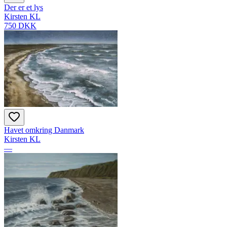
Der er et lys
Kirsten KL
750 DKK
Havet omkring Danmark
Kirsten KL
—