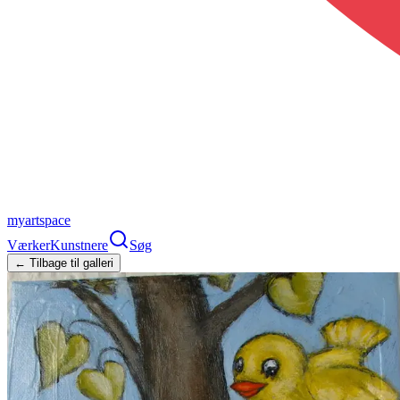
myartspace
Værker
Kunstnere
Søg
← Tilbage til galleri