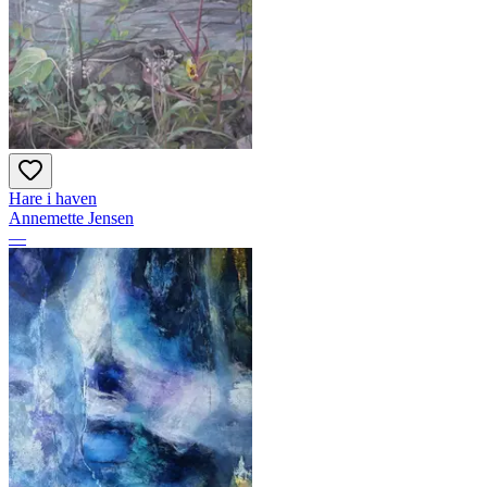
Hare i haven
Annemette Jensen
—