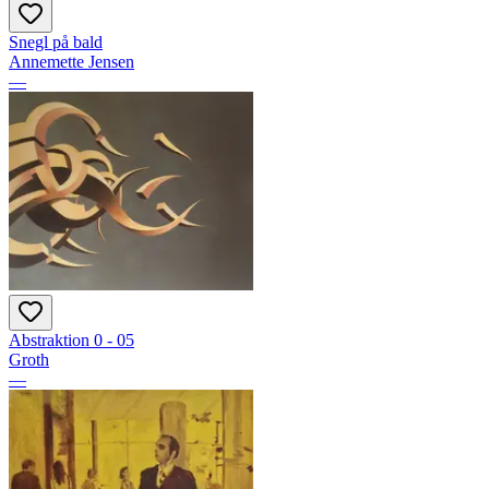
Snegl på bald
Annemette Jensen
—
Abstraktion 0 - 05
Groth
—