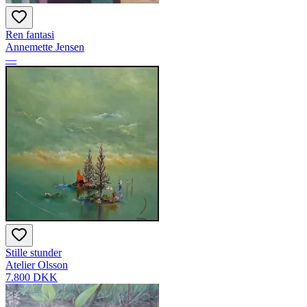
Ren fantasi
Annemette Jensen
—
Stille stunder
Atelier Olsson
7.800 DKK