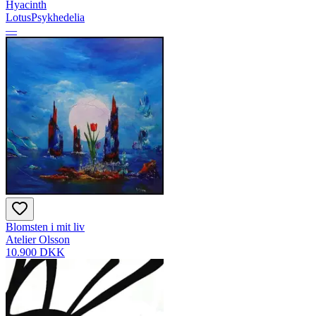
Hyacinth
LotusPsykhedelia
—
Blomsten i mit liv
Atelier Olsson
10.900 DKK