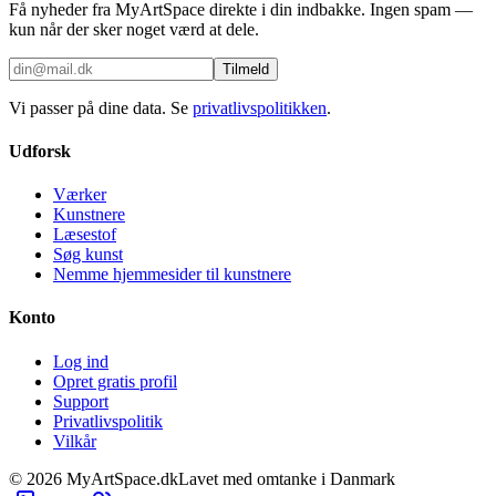
Få nyheder fra MyArtSpace direkte i din indbakke. Ingen spam —
kun når der sker noget værd at dele.
Tilmeld
Vi passer på dine data. Se
privatlivspolitikken
.
Udforsk
Værker
Kunstnere
Læsestof
Søg kunst
Nemme hjemmesider til kunstnere
Konto
Log ind
Opret gratis profil
Support
Privatlivspolitik
Vilkår
©
2026
MyArtSpace.dk
Lavet med omtanke i Danmark