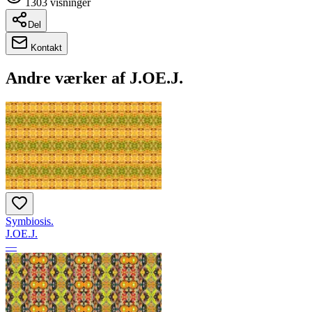
1303
visninger
Del
Kontakt
Andre værker af
J.OE.J.
Symbiosis.
J.OE.J.
—