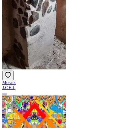
Mosaik
J.OE.J.
—