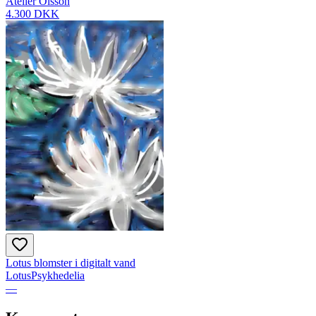
Atelier Olsson
4.300 DKK
Lotus blomster i digitalt vand
LotusPsykhedelia
—