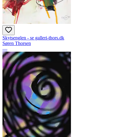
Skytsenglen - se galleri-thors.dk
Søren Thorsen
—