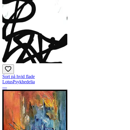
Sort på hvid flade
LotusPsykhedelia
—