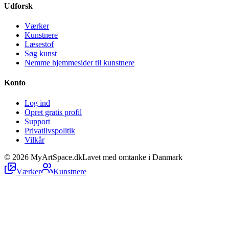
Udforsk
Værker
Kunstnere
Læsestof
Søg kunst
Nemme hjemmesider til kunstnere
Konto
Log ind
Opret gratis profil
Support
Privatlivspolitik
Vilkår
©
2026
MyArtSpace.dk
Lavet med omtanke i Danmark
Værker
Kunstnere