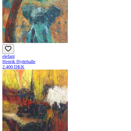
elefant
Henrik Hytteballe
2.400 DKK