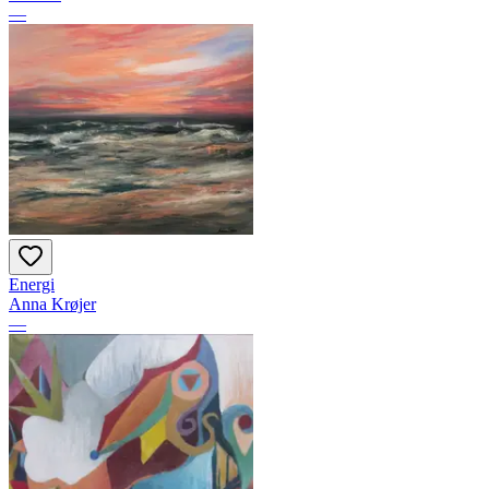
—
Energi
Anna Krøjer
—