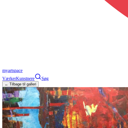
myartspace
Værker
Kunstnere
Søg
← Tilbage til galleri