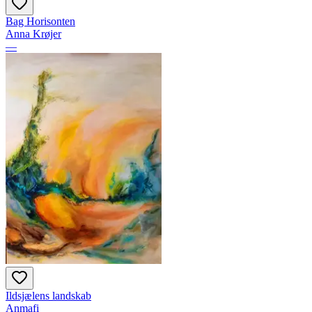
Bag Horisonten
Anna Krøjer
—
Ildsjælens landskab
Anmafi