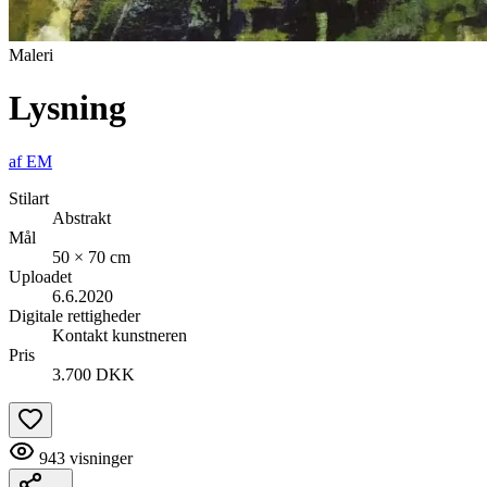
Maleri
Lysning
af
EM
Stilart
Abstrakt
Mål
50 × 70 cm
Uploadet
6.6.2020
Digitale rettigheder
Kontakt kunstneren
Pris
3.700 DKK
943
visninger