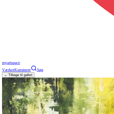
myartspace
Værker
Kunstnere
Søg
← Tilbage til galleri