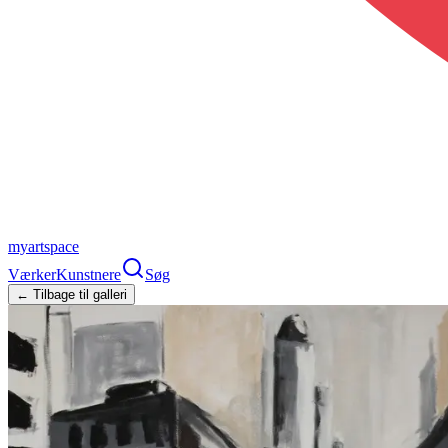
myartspace
Værker
Kunstnere
Søg
← Tilbage til galleri