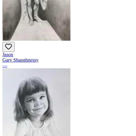
Jason
Gary Shaughnessy
—