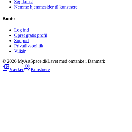
Søg kunst
Nemme hjemmesider til kunstnere
Konto
Log ind
Opret gratis profil
Support
Privatlivspolitik
Vilkår
©
2026
MyArtSpace.dk
Lavet med omtanke i Danmark
Værker
Kunstnere