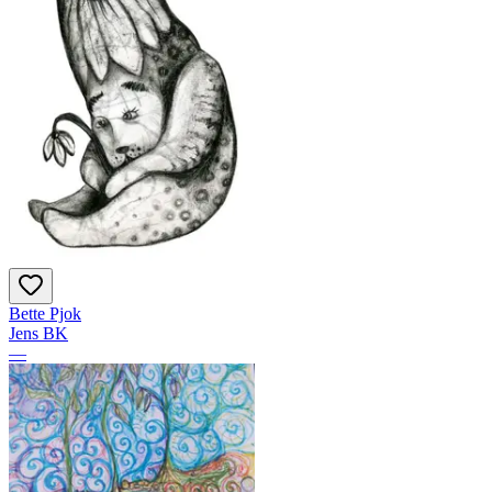
Bette Pjok
Jens BK
—