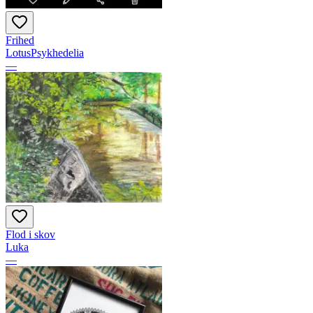
Frihed
LotusPsykhedelia
—
Flod i skov
Luka
—