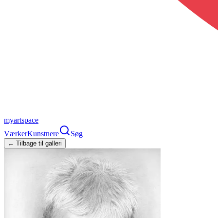
myartspace
Værker
Kunstnere
Søg
← Tilbage til galleri