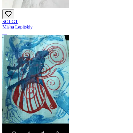
SOLGT
Misha Lapitskiy
—