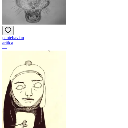
pantebavian
arttica
—