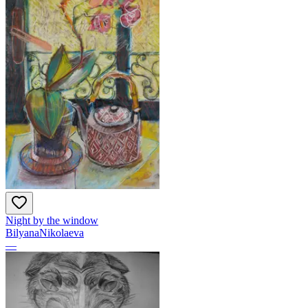
Night by the window
BilyanaNikolaeva
—