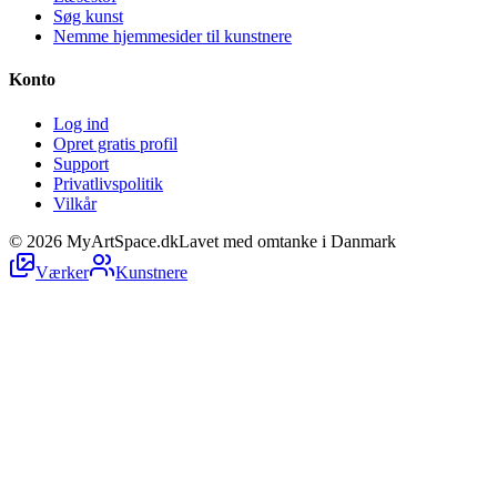
Søg kunst
Nemme hjemmesider til kunstnere
Konto
Log ind
Opret gratis profil
Support
Privatlivspolitik
Vilkår
©
2026
MyArtSpace.dk
Lavet med omtanke i Danmark
Værker
Kunstnere