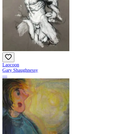
Laocoon
Gary Shaughnessy
—