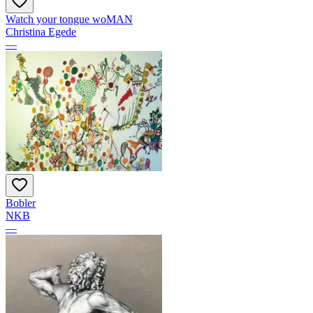
Watch your tongue woMAN
Christina Egede
—
Bobler
NKB
—