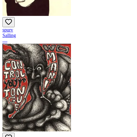
spurv
Salling
—