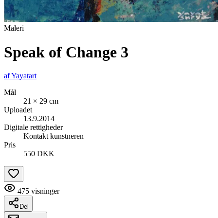
Maleri
Speak of Change 3
af
Yayatart
Mål
21 × 29 cm
Uploadet
13.9.2014
Digitale rettigheder
Kontakt kunstneren
Pris
550 DKK
475
visninger
Del