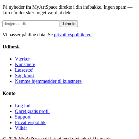
Få nyheder fra MyArtSpace direkte i din indbakke. Ingen spam —
kun når der sker noget værd at dele.
Tilmeld
Vi passer på dine data. Se
privatlivspolitikken
.
Udforsk
Værker
Kunstnere
Læsestof
Søg kunst
Nemme hjemmesider til kunstnere
Konto
Log ind
Opret gratis profil
Support
Privatlivspolitik
Vilkår
©
2026
MyArtSpace.dk
Lavet med omtanke i Danmark