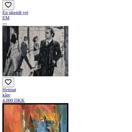
En ukendt vej
EM
—
Heimat
kåre
4.000 DKK