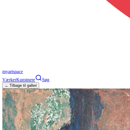
myartspace
Værker
Kunstnere
Søg
← Tilbage til galleri