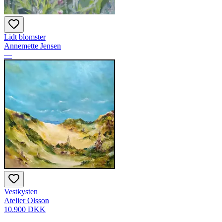
Lidt blomster
Annemette Jensen
—
Vestkysten
Atelier Olsson
10.900 DKK