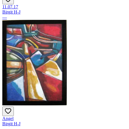
11.07.17
Birgit H-J
—
Angel
Birgit H-J
—