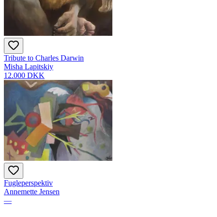
Tribute to Charles Darwin
Misha Lapitskiy
12.000 DKK
Fugleperspektiv
Annemette Jensen
—