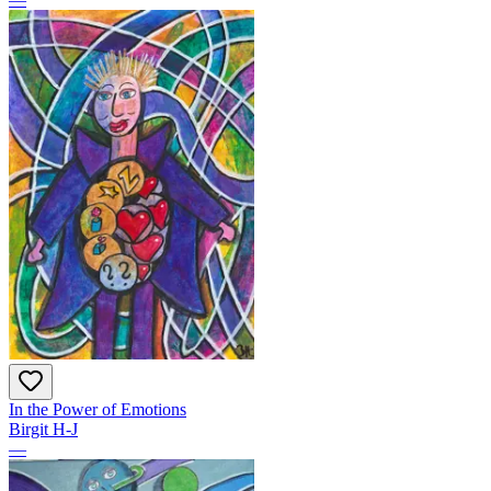
In the Power of Emotions
Birgit H-J
—