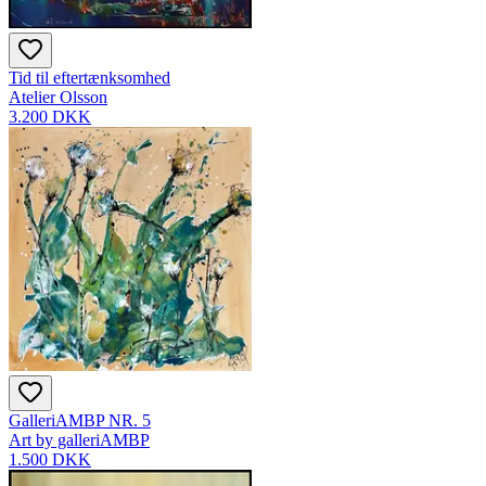
Tid til eftertænksomhed
Atelier Olsson
3.200 DKK
GalleriAMBP NR. 5
Art by galleriAMBP
1.500 DKK