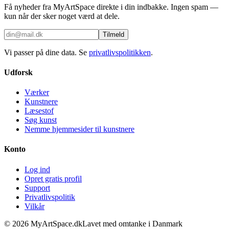
Få nyheder fra MyArtSpace direkte i din indbakke. Ingen spam —
kun når der sker noget værd at dele.
Tilmeld
Vi passer på dine data. Se
privatlivspolitikken
.
Udforsk
Værker
Kunstnere
Læsestof
Søg kunst
Nemme hjemmesider til kunstnere
Konto
Log ind
Opret gratis profil
Support
Privatlivspolitik
Vilkår
©
2026
MyArtSpace.dk
Lavet med omtanke i Danmark