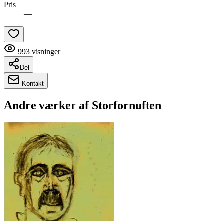
Pris
—
993
visninger
Del
Kontakt
Andre værker af
Storfornuften