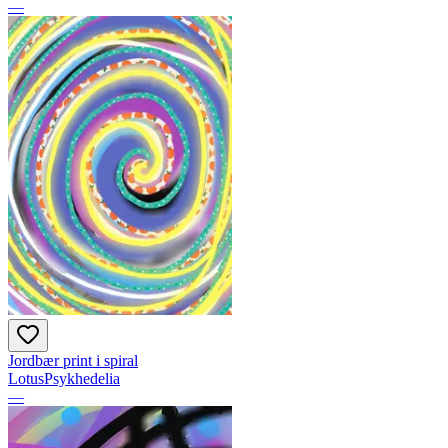
—
Jordbær print i spiral
LotusPsykhedelia
—