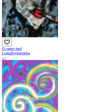
Et røget sted
LotusPsykhedelia
—