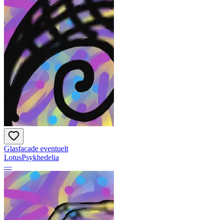
Glasfacade eventuelt
LotusPsykhedelia
—