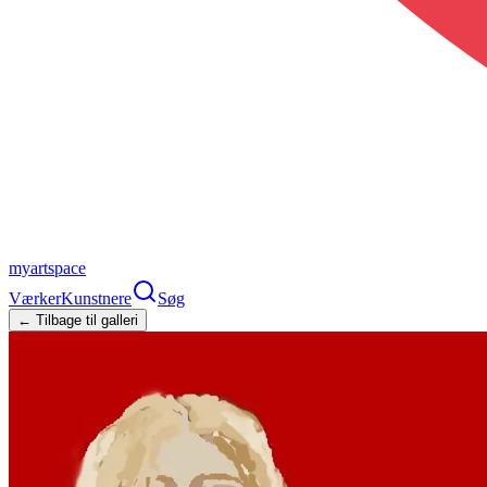
myartspace
Værker
Kunstnere
Søg
← Tilbage til galleri