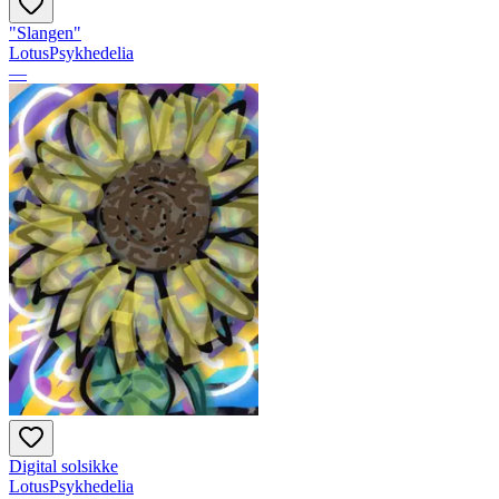
"Slangen"
LotusPsykhedelia
—
Digital solsikke
LotusPsykhedelia