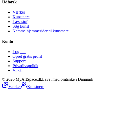
Udforsk
Værker
Kunstnere
Læsestof
Søg kunst
Nemme hjemmesider til kunstnere
Konto
Log ind
Opret gratis profil
Support
Privatlivspolitik
Vilkår
©
2026
MyArtSpace.dk
Lavet med omtanke i Danmark
Værker
Kunstnere