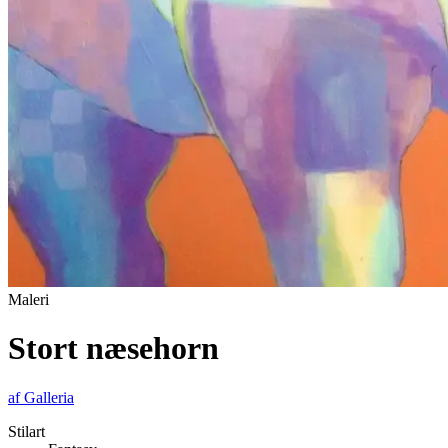
Maleri
Stort næsehorn
af
Galleria
Stilart