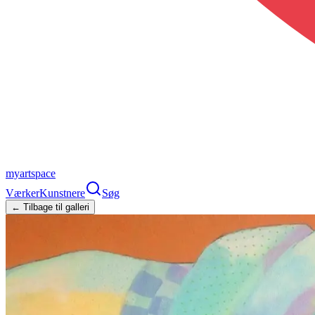
myartspace
Værker
Kunstnere
Søg
← Tilbage til galleri