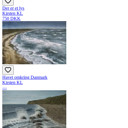
Der er et lys
Kirsten KL
750 DKK
Havet omkring Danmark
Kirsten KL
—