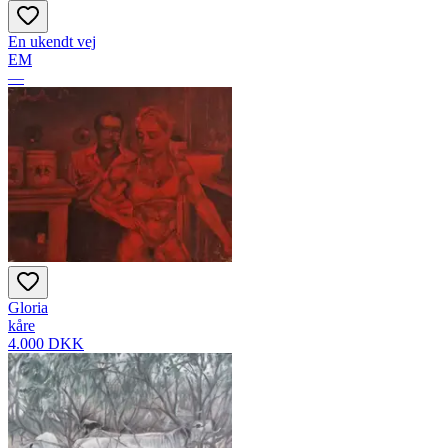
En ukendt vej
EM
—
Gloria
kåre
4.000 DKK