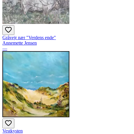
Gråvejr nær "Verdens ende"
Annemette Jensen
—
Vestkysten