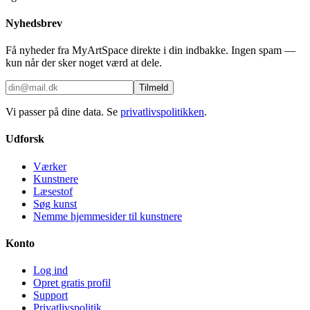
Nyhedsbrev
Få nyheder fra MyArtSpace direkte i din indbakke. Ingen spam —
kun når der sker noget værd at dele.
Tilmeld
Vi passer på dine data. Se
privatlivspolitikken
.
Udforsk
Værker
Kunstnere
Læsestof
Søg kunst
Nemme hjemmesider til kunstnere
Konto
Log ind
Opret gratis profil
Support
Privatlivspolitik