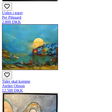
Uglen i træet
Per Pilgaard
2.800 DKK
Tider skal komme
Atelier Olsson
12.500 DKK