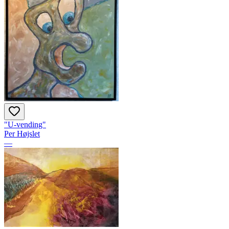
"U-vending"
Per Højslet
—