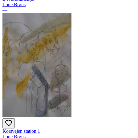
Lone Brøns
—
Korsvejen station 1
Lone Brøns