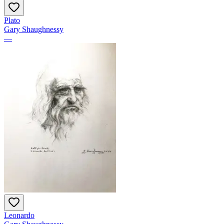
Plato
Gary Shaughnessy
—
Leonardo