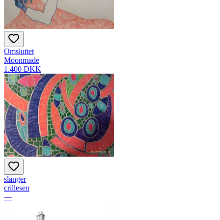
Omsluttet
Moonmade
1.400 DKK
slanger
crillesen
—