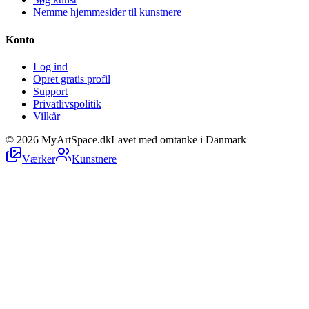
Nemme hjemmesider til kunstnere
Konto
Log ind
Opret gratis profil
Support
Privatlivspolitik
Vilkår
©
2026
MyArtSpace.dk
Lavet med omtanke i Danmark
Værker
Kunstnere