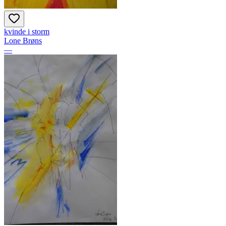
kvinde i storm
Lone Brøns
—