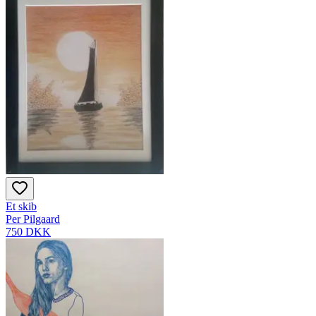
Et skib
Per Pilgaard
750 DKK