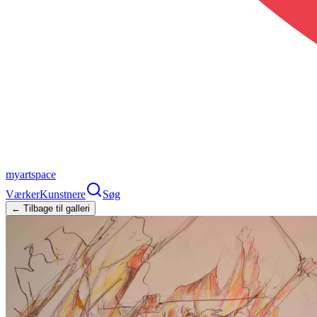
myartspace
Værker
Kunstnere
Søg
← Tilbage til galleri