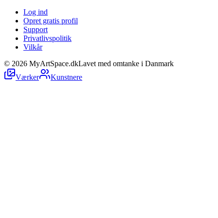
Log ind
Opret gratis profil
Support
Privatlivspolitik
Vilkår
©
2026
MyArtSpace.dk
Lavet med omtanke i Danmark
Værker
Kunstnere