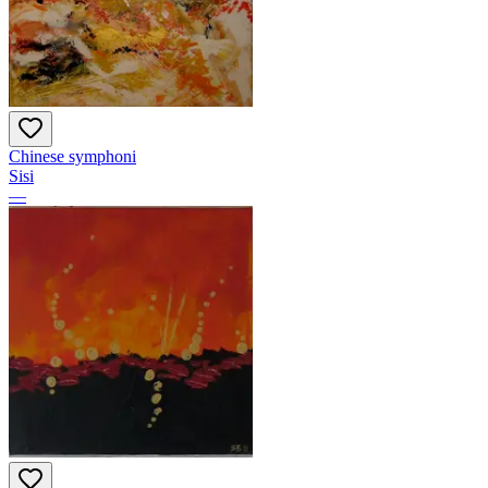
Chinese symphoni
Sisi
—