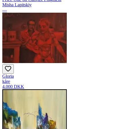
Misha Lapitskiy
—
Gloria
kåre
4.000 DKK