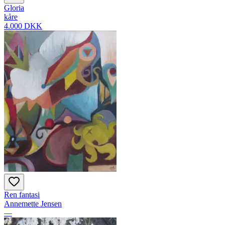
Gloria
kåre
4.000 DKK
Ren fantasi
Annemette Jensen
—