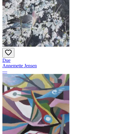
Due
Annemette Jensen
—