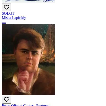
SOLGT
Misha Lapitskiy
—
Peter. Olie on Canvas. Fragment