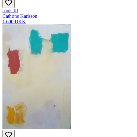
souls III
Cathrine Karlsson
1.600 DKK