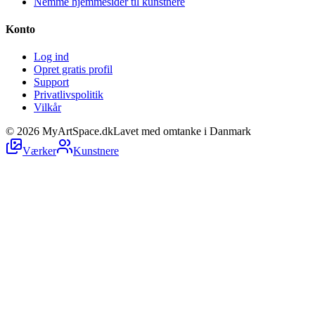
Nemme hjemmesider til kunstnere
Konto
Log ind
Opret gratis profil
Support
Privatlivspolitik
Vilkår
©
2026
MyArtSpace.dk
Lavet med omtanke i Danmark
Værker
Kunstnere