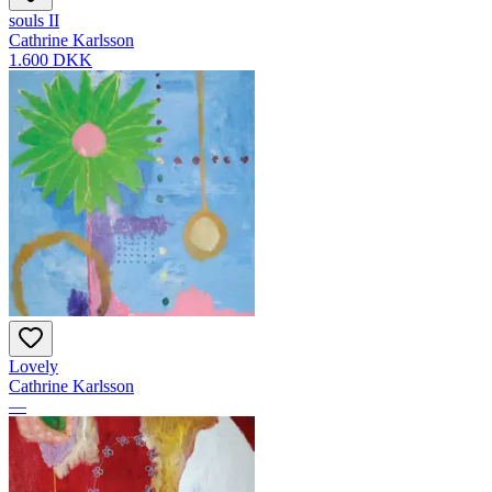
souls II
Cathrine Karlsson
1.600 DKK
Lovely
Cathrine Karlsson
—