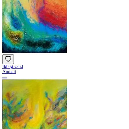
Ild og vand
Anmafi
—