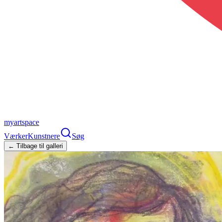
myartspace
Værker
Kunstnere
Søg
← Tilbage til galleri