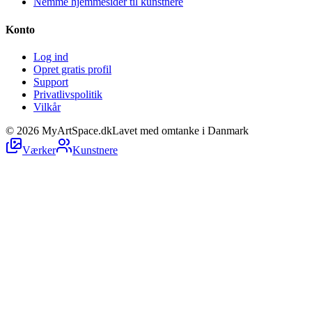
Nemme hjemmesider til kunstnere
Konto
Log ind
Opret gratis profil
Support
Privatlivspolitik
Vilkår
©
2026
MyArtSpace.dk
Lavet med omtanke i Danmark
Værker
Kunstnere