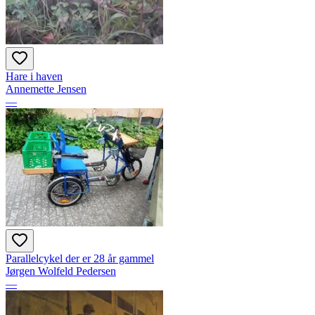
Hare i haven
Annemette Jensen
—
Parallelcykel der er 28 år gammel
Jørgen Wolfeld Pedersen
—