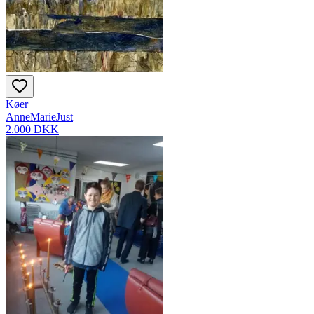
Køer
AnneMarieJust
2.000 DKK