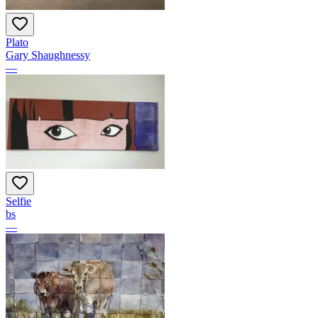
Plato
Gary Shaughnessy
—
Selfie
bs
—