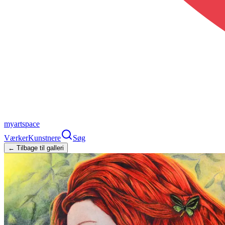
myartspace
Værker
Kunstnere
Søg
← Tilbage til galleri