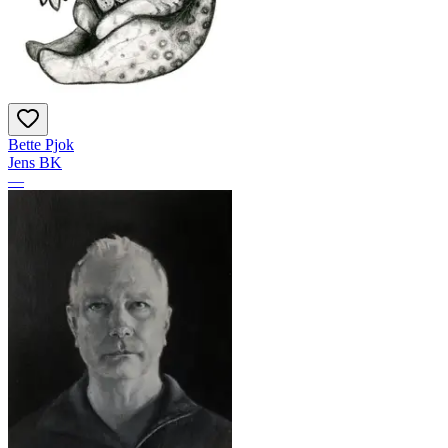
Bette Pjok
Jens BK
—