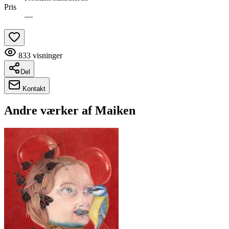
Pris
—
833
visninger
Del
Kontakt
Andre værker af
Maiken