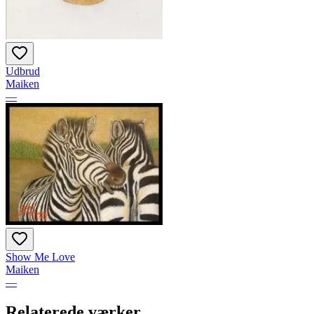
Udbrud
Maiken
—
Show Me Love
Maiken
—
Relaterede værker