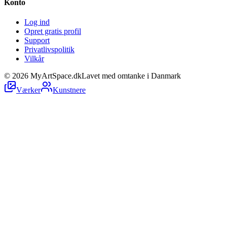
Konto
Log ind
Opret gratis profil
Support
Privatlivspolitik
Vilkår
©
2026
MyArtSpace.dk
Lavet med omtanke i Danmark
Værker
Kunstnere