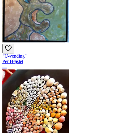
"U-vending"
Per Højslet
—