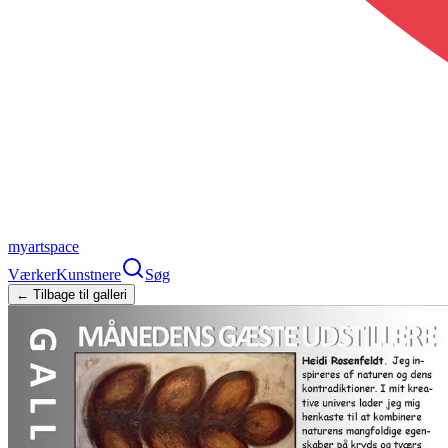
myartspace
Værker
Kunstnere
Søg
← Tilbage til galleri