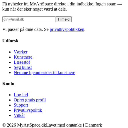
Få nyheder fra MyArtSpace direkte i din indbakke. Ingen spam —
kun når der sker noget værd at dele.
Tilmeld
Vi passer på dine data. Se
privatlivspolitikken
.
Udforsk
Værker
Kunstnere
Læsestof
Søg kunst
Nemme hjemmesider til kunstnere
Konto
Log ind
Opret gratis profil
Support
Privatlivspolitik
Vilkår
©
2026
MyArtSpace.dk
Lavet med omtanke i Danmark