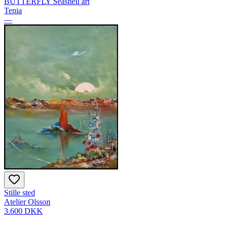
BUTTERFLY Seashell art
Tenia
—
Stille sted
Atelier Olsson
3.600 DKK