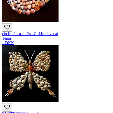
circle of sea shells...Cirklen lavet af
Tenia
1 DKK