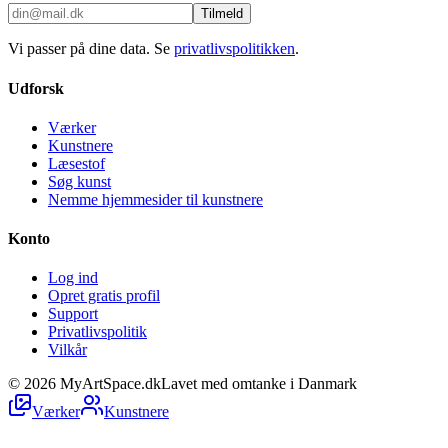
Tilmeld
Vi passer på dine data. Se
privatlivspolitikken
.
Udforsk
Værker
Kunstnere
Læsestof
Søg kunst
Nemme hjemmesider til kunstnere
Konto
Log ind
Opret gratis profil
Support
Privatlivspolitik
Vilkår
©
2026
MyArtSpace.dk
Lavet med omtanke i Danmark
Værker
Kunstnere