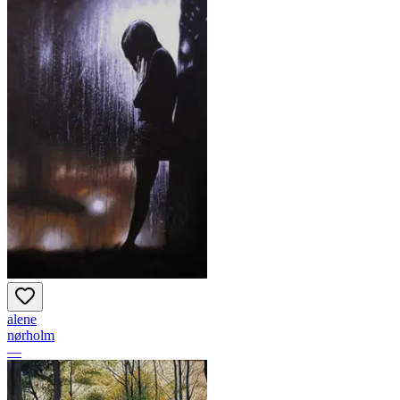
alene
nørholm
—