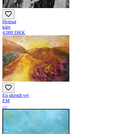
Heimat
kåre
4.000 DKK
En ukendt vej
EM
—