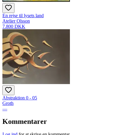
En rejse til lysets land
Atelier Olsson
7.800 DKK
Abstraktion 0 - 05
Groth
—
Kommentarer
Log ind
for at skrive en kommentar.