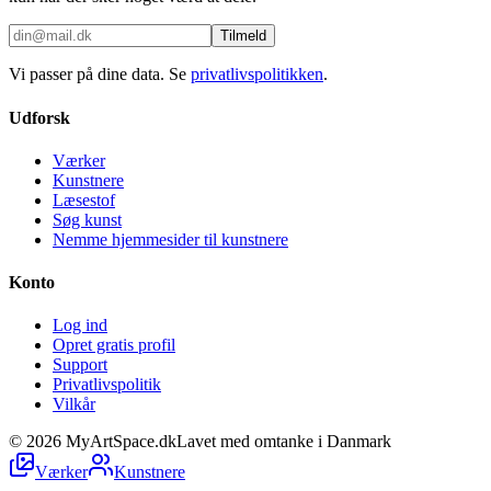
Tilmeld
Vi passer på dine data. Se
privatlivspolitikken
.
Udforsk
Værker
Kunstnere
Læsestof
Søg kunst
Nemme hjemmesider til kunstnere
Konto
Log ind
Opret gratis profil
Support
Privatlivspolitik
Vilkår
©
2026
MyArtSpace.dk
Lavet med omtanke i Danmark
Værker
Kunstnere