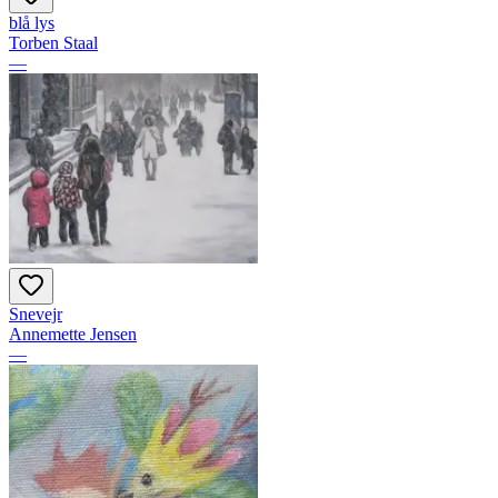
blå lys
Torben Staal
—
Snevejr
Annemette Jensen
—