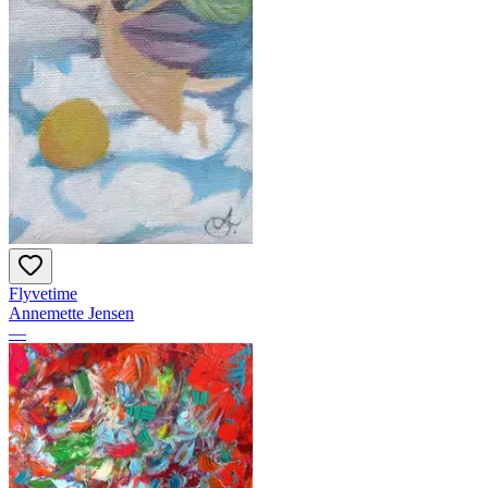
Flyvetime
Annemette Jensen
—