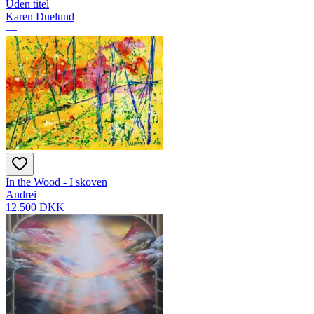
Uden titel
Karen Duelund
—
In the Wood - I skoven
Andrei
12.500 DKK