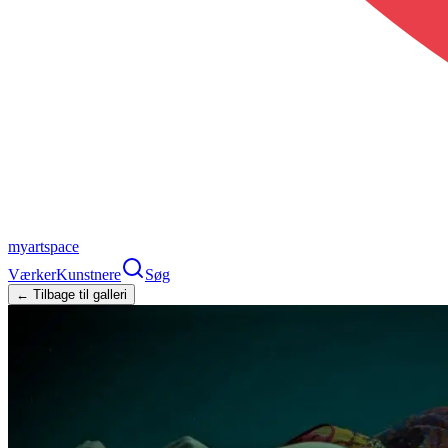
myartspace
Værker
Kunstnere
Søg
← Tilbage til galleri