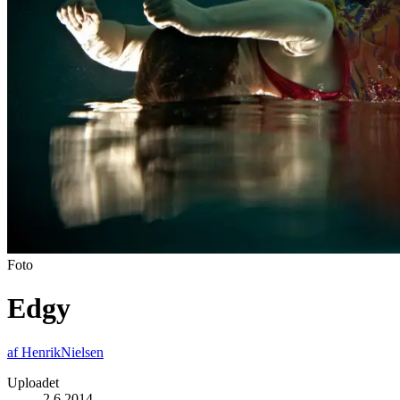
Foto
Edgy
af
HenrikNielsen
Uploadet
2.6.2014