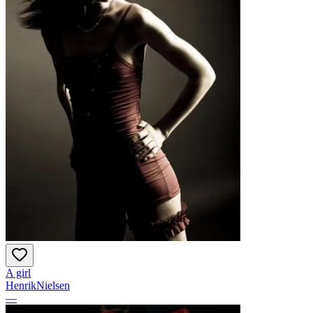
A girl
HenrikNielsen
—